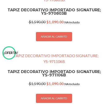
TAPIZ DECORATIVO IMPORTADO SIGNATURE;
YS-970803B
Original
Current
$
1,590.00
$
1,090.00
IVA Incluido
price
price
was:
is:
$1,590.00.
$1,090.00.
AÑADIR AL CARRITO
¡OFERTA!
TAPIZ DECORATIVO IMPORTADO SIGNATURE;
YS-971106B
Original
Current
$
1,590.00
$
1,090.00
IVA Incluido
price
price
was:
is:
$1,590.00.
$1,090.00.
AÑADIR AL CARRITO