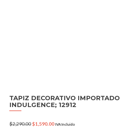
TAPIZ DECORATIVO IMPORTADO
INDULGENCE; 12912
Original
Current
$
2,290.00
$
1,590.00
IVA Incluido
price
price
was:
is: