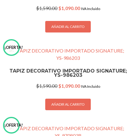
Original
Current
$
1,590.00
$
1,090.00
IVA Incluido
price
price
was:
is:
$1,590.00.
$1,090.00.
AÑADIR AL CARRITO
¡OFERTA!
TAPIZ DECORATIVO IMPORTADO SIGNATURE;
YS-986203
Original
Current
$
1,590.00
$
1,090.00
IVA Incluido
price
price
was:
is:
$1,590.00.
$1,090.00.
AÑADIR AL CARRITO
¡OFERTA!