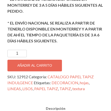
MONTERREY DE 3 A 5 DÍAS HÁBILES SIGUIENTES AL
PEDIDO.
* EL ENVÍO NACIONAL SE REALIZA A PARTIR DE
TENERLO DISPONIBLE EN MONTERREY Y A PARTIR
DE AHÍ EL TIEMPO DE LA PAQUETERÍA ES DE 3 A 6
DÍAS HÁBILES SIGUIENTES.
TAPIZ
DECORATIVO
IMPORTADO
AÑADIR AL CARRITO
INDULGENCE;
12912
SKU:
12912
Categoría:
CATALOGO PAPEL TAPIZ
cantidad
INDULGENCE
Etiquetas:
DECORACION
,
hojas
,
LINEAS
,
LISOS
,
PAPEL TAPIZ
,
TAPIZ
,
textura
Descripción