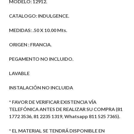
MODELO: 12912.
$2,290.00.
$1,590.00.
CATALOGO: INDULGENCE.
MEDIDAS: .50 X 10.00 Mts.
ORIGEN : FRANCIA.
PEGAMENTO NO INCLUIDO.
LAVABLE
INSTALACIÓN NO INCLUIDA
* FAVOR DE VERIFICAR EXISTENCIA VÍA
TELEFÓNICA ANTES DE REALIZAR SU COMPRA (81
1772 3536, 81 2235 1319, Whatsapp 811 525 7365).
* EL MATERIAL SE TENDRÁ DISPONIBLE EN