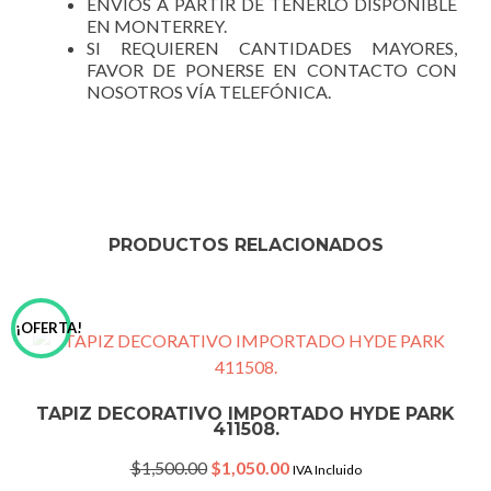
ENVÍOS A PARTIR DE TENERLO DISPONIBLE
EN MONTERREY.
SI REQUIEREN CANTIDADES MAYORES,
FAVOR DE PONERSE EN CONTACTO CON
NOSOTROS VÍA TELEFÓNICA.
PRODUCTOS RELACIONADOS
¡OFERTA!
TAPIZ DECORATIVO IMPORTADO HYDE PARK
411508.
Original
Current
$
1,500.00
$
1,050.00
IVA Incluido
price
price