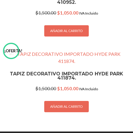
410952.
Original
Current
$
1,500.00
$
1,050.00
IVA Incluido
price
price
was:
is:
$1,500.00.
$1,050.00.
AÑADIR AL CARRITO
¡OFERTA!
TAPIZ DECORATIVO IMPORTADO HYDE PARK
411874.
Original
Current
$
1,500.00
$
1,050.00
IVA Incluido
price
price
was:
is:
$1,500.00.
$1,050.00.
AÑADIR AL CARRITO