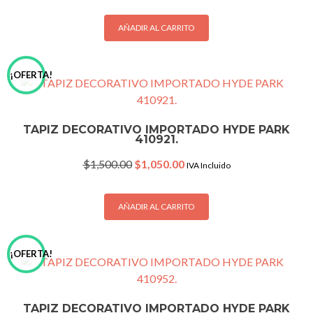
was:
is:
$1,500.00.
$1,050.00.
AÑADIR AL CARRITO
¡OFERTA!
TAPIZ DECORATIVO IMPORTADO HYDE PARK
410921.
Original
Current
$
1,500.00
$
1,050.00
IVA Incluido
price
price
was:
is:
$1,500.00.
$1,050.00.
AÑADIR AL CARRITO
¡OFERTA!
TAPIZ DECORATIVO IMPORTADO HYDE PARK