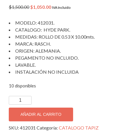
Original
Current
$
1,500.00
$
1,050.00
IVA Incluido
price
price
was:
is:
MODELO: 412031.
$1,500.00.
$1,050.00.
CATALOGO: HYDE PARK.
MEDIDAS: ROLLO DE 0.53 X 10.00mts.
MARCA: RASCH.
ORIGEN: ALEMANIA.
PEGAMENTO NO INCLUIDO.
LAVABLE.
INSTALACIÓN NO INCLUIDA
10 disponibles
TAPIZ
DECORATIVO
IMPORTADO
AÑADIR AL CARRITO
HYDE
PARK
SKU:
412031
Categoría:
CATALOGO TAPIZ