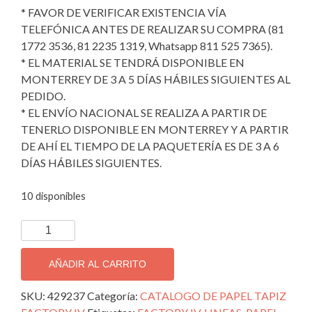
* FAVOR DE VERIFICAR EXISTENCIA VÍA
TELEFÓNICA ANTES DE REALIZAR SU COMPRA (81
1772 3536, 81 2235 1319, Whatsapp 811 525 7365).
* EL MATERIAL SE TENDRÁ DISPONIBLE EN
MONTERREY DE 3 A 5 DÍAS HÁBILES SIGUIENTES AL
PEDIDO.
* EL ENVÍO NACIONAL SE REALIZA A PARTIR DE
TENERLO DISPONIBLE EN MONTERREY Y A PARTIR
DE AHÍ EL TIEMPO DE LA PAQUETERÍA ES DE 3 A 6
DÍAS HÁBILES SIGUIENTES.
10 disponibles
TAPIZ
DECORATIVO
IMPORTADO
AÑADIR AL CARRITO
FACTORY
IV;
SKU:
429237
Categoría:
CATALOGO DE PAPEL TAPIZ
429237