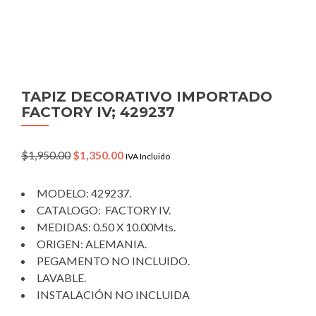
TAPIZ DECORATIVO IMPORTADO
FACTORY IV; 429237
Original
Current
$
1,950.00
$
1,350.00
IVA Incluido
price
price
was:
is:
MODELO: 429237.
$1,950.00.
$1,350.00.
CATALOGO: FACTORY IV.
MEDIDAS: 0.50 X 10.00Mts.
ORIGEN: ALEMANIA.
PEGAMENTO NO INCLUIDO.
LAVABLE.
INSTALACIÓN NO INCLUIDA