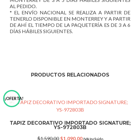
AL PEDIDO.
* EL ENVÍO NACIONAL SE REALIZA A PARTIR DE
TENERLO DISPONIBLE EN MONTERREY Y A PARTIR
DE AHÍ EL TIEMPO DE LA PAQUETERÍA ES DE 3 A 6
DÍAS HÁBILES SIGUIENTES.
PRODUCTOS RELACIONADOS
¡OFERTA!
TAPIZ DECORATIVO IMPORTADO SIGNATURE;
YS-972803B
Original
Current
$
1,590.00
$
1,090.00
IVA Incluido