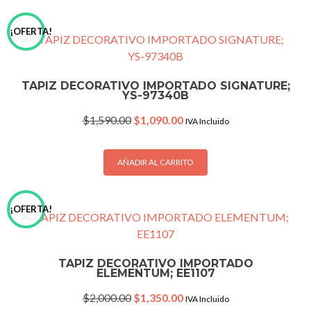
¡OFERTA!
TAPIZ DECORATIVO IMPORTADO SIGNATURE;
YS-97340B
Original
Current
$
1,590.00
$
1,090.00
IVA Incluido
price
price
was:
is:
$1,590.00.
$1,090.00.
AÑADIR AL CARRITO
¡OFERTA!
TAPIZ DECORATIVO IMPORTADO
ELEMENTUM; EE1107
Original
Current
$
2,000.00
$
1,350.00
IVA Incluido
price
price