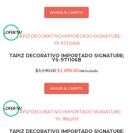
was:
is:
$2,000.00.
$1,350.00.
AÑADIR AL CARRITO
¡OFERTA!
TAPIZ DECORATIVO IMPORTADO SIGNATURE;
YS-971106B
Original
Current
$
1,590.00
$
1,090.00
IVA Incluido
price
price
was:
is:
$1,590.00.
$1,090.00.
AÑADIR AL CARRITO
¡OFERTA!
TAPIZ DECORATIVO IMPORTADO SIGNATURE;