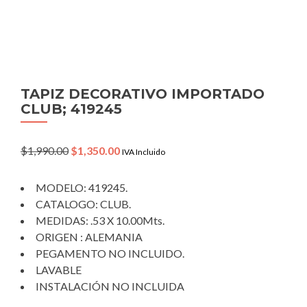
TAPIZ DECORATIVO IMPORTADO
CLUB; 419245
Original
Current
$
1,990.00
$
1,350.00
IVA Incluido
price
price
was:
is:
MODELO: 419245.
$1,990.00.
$1,350.00.
CATALOGO: CLUB.
MEDIDAS: .53 X 10.00Mts.
ORIGEN : ALEMANIA
PEGAMENTO NO INCLUIDO.
LAVABLE
INSTALACIÓN NO INCLUIDA