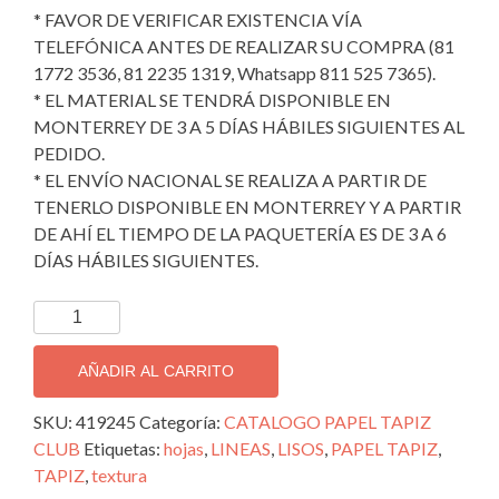
* FAVOR DE VERIFICAR EXISTENCIA VÍA
TELEFÓNICA ANTES DE REALIZAR SU COMPRA (81
1772 3536, 81 2235 1319, Whatsapp 811 525 7365).
* EL MATERIAL SE TENDRÁ DISPONIBLE EN
MONTERREY DE 3 A 5 DÍAS HÁBILES SIGUIENTES AL
PEDIDO.
* EL ENVÍO NACIONAL SE REALIZA A PARTIR DE
TENERLO DISPONIBLE EN MONTERREY Y A PARTIR
DE AHÍ EL TIEMPO DE LA PAQUETERÍA ES DE 3 A 6
DÍAS HÁBILES SIGUIENTES.
TAPIZ
DECORATIVO
IMPORTADO
AÑADIR AL CARRITO
CLUB;
419245
SKU:
419245
Categoría:
CATALOGO PAPEL TAPIZ
cantidad
CLUB
Etiquetas:
hojas
,
LINEAS
,
LISOS
,
PAPEL TAPIZ
,
TAPIZ
,
textura