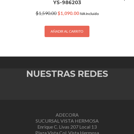
YS-986203
Original
Current
$
1,590.00
$
1,090.00
IVA Incluido
price
price
was:
is:
$1,590.00.
$1,090.00.
AÑADIR AL CARRITO
NUESTRAS REDES
ADECORA
SUCURSAL VISTA HERMOSA
Enrique C. Livas 207 Local 13
Plaza Vista Col. Vista Hermosa