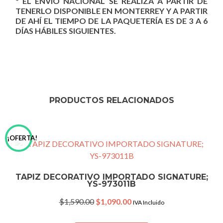
* EL ENVÍO NACIONAL SE REALIZA A PARTIR DE
TENERLO DISPONIBLE EN MONTERREY Y A PARTIR
DE AHÍ EL TIEMPO DE LA PAQUETERÍA ES DE 3 A 6
DÍAS HÁBILES SIGUIENTES.
PRODUCTOS RELACIONADOS
¡OFERTA!
TAPIZ DECORATIVO IMPORTADO SIGNATURE;
YS-973011B
Original
Current
$
1,590.00
$
1,090.00
IVA Incluido
price
price
was:
is: