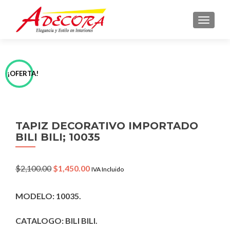
TOGGLE
¡OFERTA!
TAPIZ DECORATIVO IMPORTADO
BILI BILI; 10035
Original
Current
$
2,100.00
$
1,450.00
IVA Incluido
price
price
was:
is:
MODELO: 10035.
$2,100.00.
$1,450.00.
CATALOGO: BILI BILI.