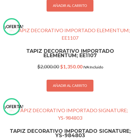
$1,590.00.
$1,090.00.
AÑADIR AL CARRITO
¡OFERTA!
TAPIZ DECORATIVO IMPORTADO
ELEMENTUM; EE1107
Original
Current
$
2,000.00
$
1,350.00
IVA Incluido
price
price
was:
is:
$2,000.00.
$1,350.00.
AÑADIR AL CARRITO
¡OFERTA!
TAPIZ DECORATIVO IMPORTADO SIGNATURE;
YS-984803