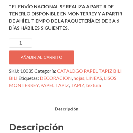
* EL ENVÍO NACIONAL SE REALIZA A PARTIR DE
TENERLO DISPONIBLE EN MONTERREY Y A PARTIR
DE AHÍ EL TIEMPO DE LA PAQUETERÍA ES DE 3 A 6
DÍAS HÁBILES SIGUIENTES.
TAPIZ
DECORATIVO
IMPORTADO
AÑADIR AL CARRITO
BILI
BILI;
SKU:
10035
Categoría:
CATALOGO PAPEL TAPIZ BILI
10035
BILI
Etiquetas:
DECORACION
,
hojas
,
LINEAS
,
LISOS
,
cantidad
MONTERREY
,
PAPEL TAPIZ
,
TAPIZ
,
textura
Descripción
Descripción