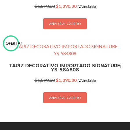
Original
Current
$
1,590.00
$
1,090.00
IVA Incluido
price
price
was:
is:
$1,590.00.
$1,090.00.
AÑADIR AL CARRITO
¡OFERTA!
TAPIZ DECORATIVO IMPORTADO SIGNATURE;
YS-984808
Original
Current
$
1,590.00
$
1,090.00
IVA Incluido
price
price
was:
is:
$1,590.00.
$1,090.00.
AÑADIR AL CARRITO