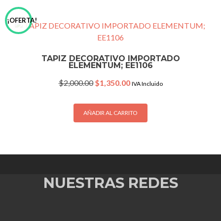
¡OFERTA!
TAPIZ DECORATIVO IMPORTADO
ELEMENTUM; EE1106
Original
Current
$
2,000.00
$
1,350.00
IVA Incluido
price
price
was:
is:
$2,000.00.
$1,350.00.
AÑADIR AL CARRITO
NUESTRAS REDES