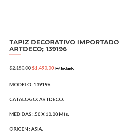
TAPIZ DECORATIVO IMPORTADO
ARTDECO; 139196
Original
Current
$
2,150.00
$
1,490.00
IVA Incluido
price
price
was:
is:
MODELO: 139196.
$2,150.00.
$1,490.00.
CATALOGO: ARTDECO.
MEDIDAS: .50 X 10.00 Mts.
ORIGEN : ASIA.