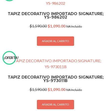
TAPIZ DECORATIVO IMPORTADO SIGNATURE;
YS-986202
Original
Current
$
1,590.00
$
1,090.00
IVA Incluido
price
price
was:
is:
$1,590.00.
$1,090.00.
AÑADIR AL CARRITO
¡OFERTA!
TAPIZ DECORATIVO IMPORTADO SIGNATURE;
YS-973011B
Original
Current
$
1,590.00
$
1,090.00
IVA Incluido
price
price
was:
is:
$1,590.00.
$1,090.00.
AÑADIR AL CARRITO