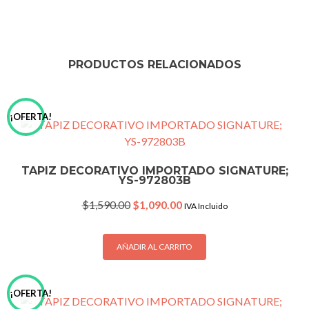
PRODUCTOS RELACIONADOS
¡OFERTA!
TAPIZ DECORATIVO IMPORTADO SIGNATURE;
YS-972803B
Original
Current
$
1,590.00
$
1,090.00
IVA Incluido
price
price
was:
is:
$1,590.00.
$1,090.00.
AÑADIR AL CARRITO
¡OFERTA!