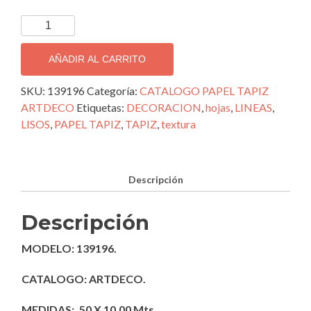
TAPIZ
DECORATIVO
IMPORTADO
AÑADIR AL CARRITO
ARTDECO;
139196
SKU:
139196
Categoría:
CATALOGO PAPEL TAPIZ
cantidad
ARTDECO
Etiquetas:
DECORACION
,
hojas
,
LINEAS
,
LISOS
,
PAPEL TAPIZ
,
TAPIZ
,
textura
Descripción
Descripción
MODELO: 139196.
CATALOGO: ARTDECO.
MEDIDAS: .50 X 10.00 Mts.