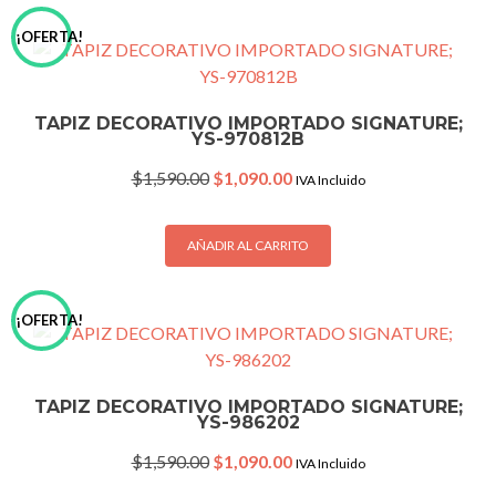
¡OFERTA!
TAPIZ DECORATIVO IMPORTADO SIGNATURE;
YS-970812B
Original
Current
$
1,590.00
$
1,090.00
IVA Incluido
price
price
was:
is:
$1,590.00.
$1,090.00.
AÑADIR AL CARRITO
¡OFERTA!
TAPIZ DECORATIVO IMPORTADO SIGNATURE;
YS-986202
Original
Current
$
1,590.00
$
1,090.00
IVA Incluido
price
price