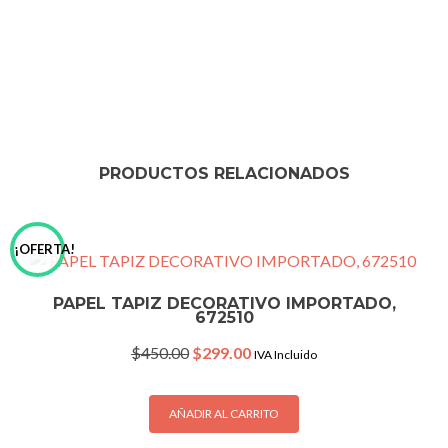
PRODUCTOS RELACIONADOS
¡OFERTA!
PAPEL TAPIZ DECORATIVO IMPORTADO,
672510
Original
Current
$
450.00
$
299.00
IVA Incluido
price
price
was:
is:
$450.00.
$299.00.
AÑADIR AL CARRITO