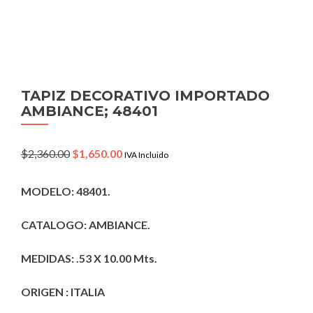
TAPIZ DECORATIVO IMPORTADO
AMBIANCE; 48401
Original
Current
$
2,360.00
$
1,650.00
IVA Incluido
price
price
was:
is:
MODELO: 48401.
$2,360.00.
$1,650.00.
CATALOGO: AMBIANCE.
MEDIDAS: .53 X 10.00 Mts.
ORIGEN : ITALIA