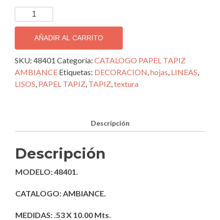
TAPIZ
DECORATIVO
IMPORTADO
AÑADIR AL CARRITO
AMBIANCE;
48401
SKU:
48401
Categoría:
CATALOGO PAPEL TAPIZ
cantidad
AMBIANCE
Etiquetas:
DECORACION
,
hojas
,
LINEAS
,
LISOS
,
PAPEL TAPIZ
,
TAPIZ
,
textura
Descripción
Descripción
MODELO: 48401.
CATALOGO: AMBIANCE.
MEDIDAS: .53 X 10.00 Mts.