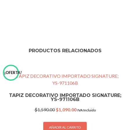
PRODUCTOS RELACIONADOS
¡OFERTA!
TAPIZ DECORATIVO IMPORTADO SIGNATURE;
YS-971106B
Original
Current
$
1,590.00
$
1,090.00
IVA Incluido
price
price
was:
is:
$1,590.00.
$1,090.00.
AÑADIR AL CARRITO