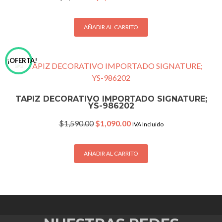
price
price
was:
is:
$1,590.00.
$1,090.00.
AÑADIR AL CARRITO
¡OFERTA!
TAPIZ DECORATIVO IMPORTADO SIGNATURE;
YS-986202
Original
Current
$
1,590.00
$
1,090.00
IVA Incluido
price
price
was:
is:
$1,590.00.
$1,090.00.
AÑADIR AL CARRITO