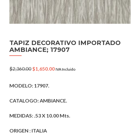
TAPIZ DECORATIVO IMPORTADO
AMBIANCE; 17907
Original
Current
$
2,360.00
$
1,650.00
IVA Incluido
price
price
was:
is:
MODELO: 17907.
$2,360.00.
$1,650.00.
CATALOGO: AMBIANCE.
MEDIDAS: .53 X 10.00 Mts.
ORIGEN : ITALIA