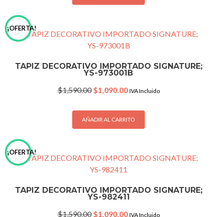
¡OFERTA!
TAPIZ DECORATIVO IMPORTADO SIGNATURE;
YS-973001B
Original
Current
$
1,590.00
$
1,090.00
IVA Incluido
price
price
was:
is:
$1,590.00.
$1,090.00.
AÑADIR AL CARRITO
¡OFERTA!
TAPIZ DECORATIVO IMPORTADO SIGNATURE;
YS-982411
Original
Current
$
1,590.00
$
1,090.00
IVA Incluido