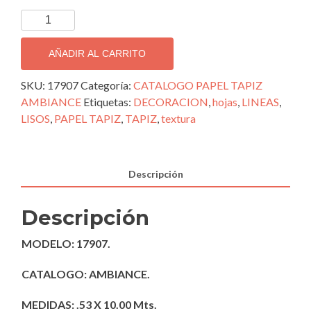
TAPIZ
DECORATIVO
IMPORTADO
AÑADIR AL CARRITO
AMBIANCE;
17907
SKU:
17907
Categoría:
CATALOGO PAPEL TAPIZ
cantidad
AMBIANCE
Etiquetas:
DECORACION
,
hojas
,
LINEAS
,
LISOS
,
PAPEL TAPIZ
,
TAPIZ
,
textura
Descripción
Descripción
MODELO: 17907.
CATALOGO: AMBIANCE.
MEDIDAS: .53 X 10.00 Mts.