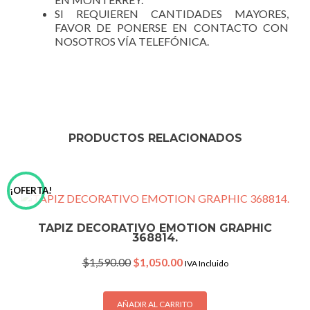
SI REQUIEREN CANTIDADES MAYORES,
FAVOR DE PONERSE EN CONTACTO CON
NOSOTROS VÍA TELEFÓNICA.
PRODUCTOS RELACIONADOS
¡OFERTA!
TAPIZ DECORATIVO EMOTION GRAPHIC
368814.
Original
Current
$
1,590.00
$
1,050.00
IVA Incluido
price
price
was:
is:
$1,590.00.
$1,050.00.
AÑADIR AL CARRITO