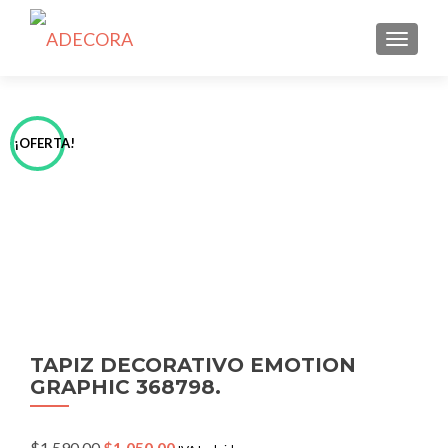
TOGGLE
¡OFERTA!
TAPIZ DECORATIVO EMOTION
GRAPHIC 368798.
Original
Current
$
1,590.00
$
1,050.00