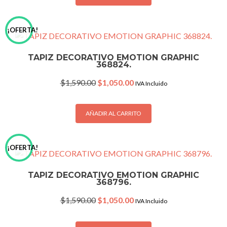
¡OFERTA!
TAPIZ DECORATIVO EMOTION GRAPHIC
368824.
Original
Current
$
1,590.00
$
1,050.00
IVA Incluido
price
price
was:
is:
$1,590.00.
$1,050.00.
AÑADIR AL CARRITO
¡OFERTA!
TAPIZ DECORATIVO EMOTION GRAPHIC
368796.
Original
Current
$
1,590.00
$
1,050.00
IVA Incluido
price
price
was:
is: