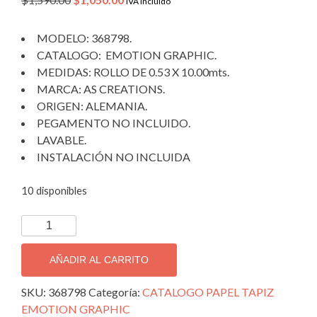
IVA Incluido
price
price
was:
is:
MODELO: 368798.
$1,590.00.
$1,050.00.
CATALOGO: EMOTION GRAPHIC.
MEDIDAS: ROLLO DE 0.53 X 10.00mts.
MARCA: AS CREATIONS.
ORIGEN: ALEMANIA.
PEGAMENTO NO INCLUIDO.
LAVABLE.
INSTALACIÓN NO INCLUIDA
10 disponibles
TAPIZ
DECORATIVO
EMOTION
AÑADIR AL CARRITO
GRAPHIC
368798.
SKU:
368798
Categoría:
CATALOGO PAPEL TAPIZ
cantidad
EMOTION GRAPHIC