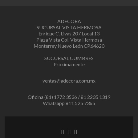
ADECORA
SUCURSAL VISTA HERMOSA
Enrique C. Livas 207 Local 13
Plaza Vista Col. Vista Hermosa
Monterrey Nuevo León CP.64620
SUCURSAL CUMBRES
Próximamente
ventas@adecora.com.mx
Oficina (81) 1772 3536 / 81 2235 1319
Whatsapp 811 525 7365
Facebook
Twitter
Instagram
link
link
link