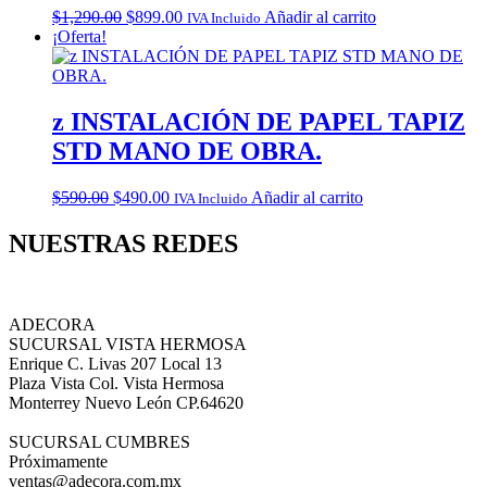
Original
Current
$
1,290.00
$
899.00
Añadir al carrito
IVA Incluido
price
price
¡Oferta!
was:
is:
$1,290.00.
$899.00.
z INSTALACIÓN DE PAPEL TAPIZ
STD MANO DE OBRA.
Original
Current
$
590.00
$
490.00
Añadir al carrito
IVA Incluido
price
price
was:
is:
NUESTRAS REDES
$590.00.
$490.00.
ADECORA
SUCURSAL VISTA HERMOSA
Enrique C. Livas 207 Local 13
Plaza Vista Col. Vista Hermosa
Monterrey Nuevo León CP.64620
SUCURSAL CUMBRES
Próximamente
ventas@adecora.com.mx