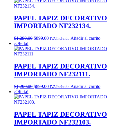
PAPEL TAPIZ DECORATIVO
IMPORTADO NF232134.
Original
Current
$
1,290.00
$
899.00
Añadir al carrito
IVA Incluido
price
price
¡Oferta!
was:
is:
$1,290.00.
$899.00.
PAPEL TAPIZ DECORATIVO
IMPORTADO NF232111.
Original
Current
$
1,290.00
$
899.00
Añadir al carrito
IVA Incluido
price
price
¡Oferta!
was:
is:
$1,290.00.
$899.00.
PAPEL TAPIZ DECORATIVO
IMPORTADO NF232103.