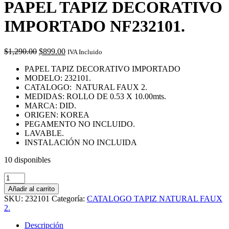
PAPEL TAPIZ DECORATIVO
IMPORTADO NF232101.
Original
Current
$
1,290.00
$
899.00
IVA Incluido
price
price
PAPEL TAPIZ DECORATIVO IMPORTADO
was:
is:
MODELO: 232101.
$1,290.00.
$899.00.
CATALOGO: NATURAL FAUX 2.
MEDIDAS: ROLLO DE 0.53 X 10.00mts.
MARCA: DID.
ORIGEN: KOREA
PEGAMENTO NO INCLUIDO.
LAVABLE.
INSTALACIÓN NO INCLUIDA
10 disponibles
PAPEL
TAPIZ
Añadir al carrito
DECORATIVO
SKU:
232101
Categoría:
CATALOGO TAPIZ NATURAL FAUX
IMPORTADO
2.
NF232101.
cantidad
Descripción