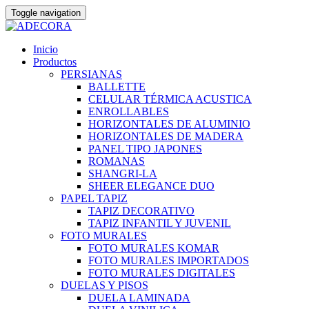
Toggle navigation
Skip
Inicio
to
Productos
content
PERSIANAS
BALLETTE
CELULAR TÉRMICA ACUSTICA
ENROLLABLES
HORIZONTALES DE ALUMINIO
HORIZONTALES DE MADERA
PANEL TIPO JAPONES
ROMANAS
SHANGRI-LA
SHEER ELEGANCE DUO
PAPEL TAPIZ
TAPIZ DECORATIVO
TAPIZ INFANTIL Y JUVENIL
FOTO MURALES
FOTO MURALES KOMAR
FOTO MURALES IMPORTADOS
FOTO MURALES DIGITALES
DUELAS Y PISOS
DUELA LAMINADA