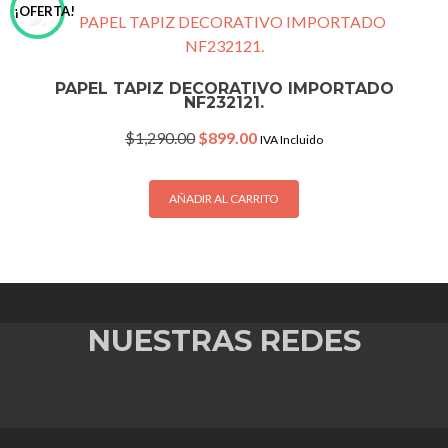
¡OFERTA!
PAPEL TAPIZ DECORATIVO IMPORTADO
NF232121.
Original
Current
$
1,290.00
$
899.00
IVA Incluido
price
price
was:
is:
$1,290.00.
$899.00.
AÑADIR AL CARRITO
NUESTRAS REDES