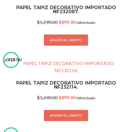
PAPEL TAPIZ DECORATIVO IMPORTADO
NF232087.
Original
Current
$
1,290.00
$
899.00
IVA Incluido
price
price
was:
is:
$1,290.00.
$899.00.
AÑADIR AL CARRITO
¡OFERTA!
PAPEL TAPIZ DECORATIVO IMPORTADO
NF232114.
Original
Current
$
1,290.00
$
899.00
IVA Incluido
price
price
was:
is:
$1,290.00.
$899.00.
AÑADIR AL CARRITO