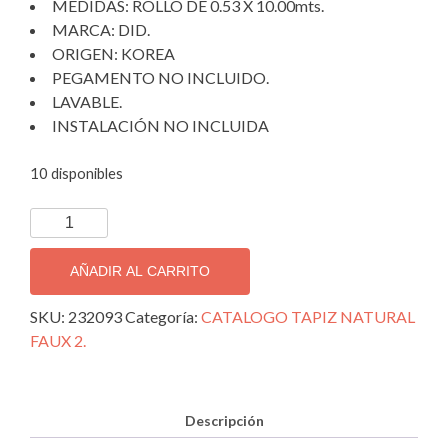
MEDIDAS: ROLLO DE 0.53 X 10.00mts.
MARCA: DID.
ORIGEN: KOREA
PEGAMENTO NO INCLUIDO.
LAVABLE.
INSTALACIÓN NO INCLUIDA
10 disponibles
PAPEL
TAPIZ
DECORATIVO
AÑADIR AL CARRITO
IMPORTADO
NF232093.
SKU:
232093
Categoría:
CATALOGO TAPIZ NATURAL
cantidad
FAUX 2.
Descripción