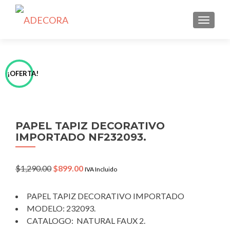
TOGGLE
¡OFERTA!
PAPEL TAPIZ DECORATIVO
IMPORTADO NF232093.
Original
Current
$
1,290.00
$
899.00
IVA Incluido
price
price
was:
is:
PAPEL TAPIZ DECORATIVO IMPORTADO
$1,290.00.
$899.00.
MODELO: 232093.
CATALOGO: NATURAL FAUX 2.