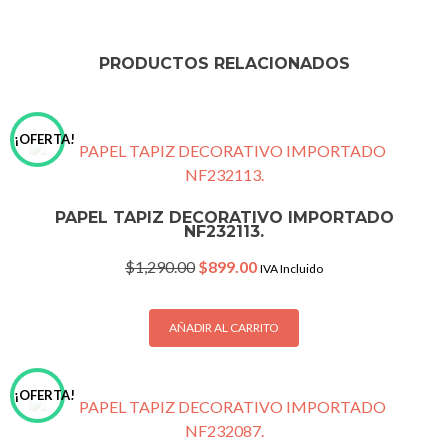
PRODUCTOS RELACIONADOS
¡OFERTA!
PAPEL TAPIZ DECORATIVO IMPORTADO
NF232113.
Original
Current
$
1,290.00
$
899.00
IVA Incluido
price
price
was:
is:
$1,290.00.
$899.00.
AÑADIR AL CARRITO
¡OFERTA!