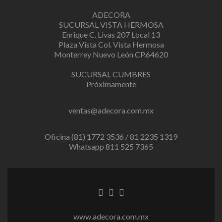
ADECORA
SUCURSAL VISTA HERMOSA
Enrique C. Livas 207 Local 13
Plaza Vista Col. Vista Hermosa
Monterrey Nuevo León CP.64620
SUCURSAL CUMBRES
Próximamente
ventas@adecora.com.mx
Oficina (81) 1772 3536 / 81 2235 1319
Whatsapp 811 525 7365
Facebook
Twitter
Instagram
link
link
link
www.adecora.com.mx