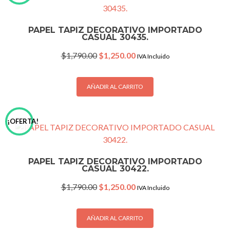
PAPEL TAPIZ DECORATIVO IMPORTADO
CASUAL 30435.
Original
Current
$
1,790.00
$
1,250.00
IVA Incluido
price
price
was:
is:
$1,790.00.
$1,250.00.
AÑADIR AL CARRITO
¡OFERTA!
PAPEL TAPIZ DECORATIVO IMPORTADO
CASUAL 30422.
Original
Current
$
1,790.00
$
1,250.00
IVA Incluido
price
price
was:
is:
$1,790.00.
$1,250.00.
AÑADIR AL CARRITO