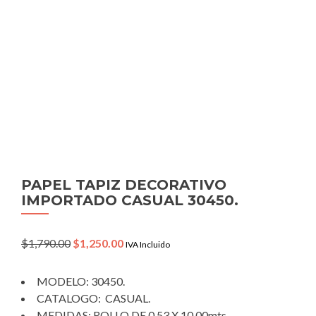
PAPEL TAPIZ DECORATIVO
IMPORTADO CASUAL 30450.
Original
Current
$
1,790.00
$
1,250.00
IVA Incluido
price
price
was:
is:
MODELO: 30450.
$1,790.00.
$1,250.00.
CATALOGO: CASUAL.
MEDIDAS: ROLLO DE 0.53 X 10.00mts.