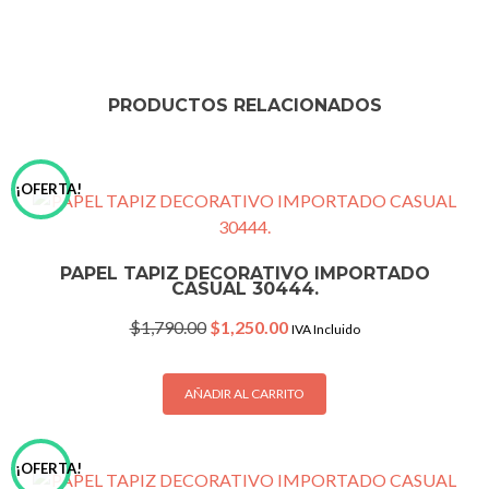
PRODUCTOS RELACIONADOS
¡OFERTA!
PAPEL TAPIZ DECORATIVO IMPORTADO
CASUAL 30444.
Original
Current
$
1,790.00
$
1,250.00
IVA Incluido
price
price
was:
is:
$1,790.00.
$1,250.00.
AÑADIR AL CARRITO
¡OFERTA!