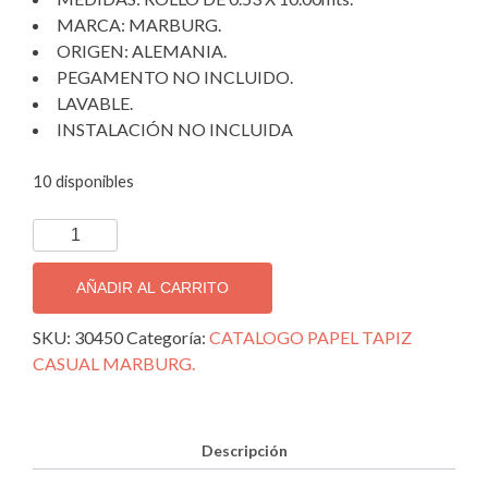
MARCA: MARBURG.
ORIGEN: ALEMANIA.
PEGAMENTO NO INCLUIDO.
LAVABLE.
INSTALACIÓN NO INCLUIDA
10 disponibles
PAPEL
TAPIZ
DECORATIVO
AÑADIR AL CARRITO
IMPORTADO
CASUAL
SKU:
30450
Categoría:
CATALOGO PAPEL TAPIZ
30450.
CASUAL MARBURG.
cantidad
Descripción