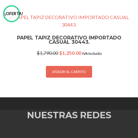
¡OFERTA!
PAPEL TAPIZ DECORATIVO IMPORTADO
CASUAL 30443.
Original
Current
$
1,790.00
$
1,250.00
IVA Incluido
price
price
was:
is:
$1,790.00.
$1,250.00.
AÑADIR AL CARRITO
NUESTRAS REDES