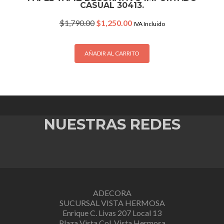
CASUAL 30413.
Original
Current
$
1,790.00
$
1,250.00
IVA Incluido
price
price
was:
is:
$1,790.00.
$1,250.00.
AÑADIR AL CARRITO
NUESTRAS REDES
ADECORA
SUCURSAL VISTA HERMOSA
Enrique C. Livas 207 Local 13
Plaza Vista Col. Vista Hermosa