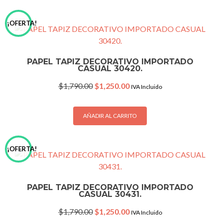
¡OFERTA!
PAPEL TAPIZ DECORATIVO IMPORTADO
CASUAL 30420.
Original
Current
$
1,790.00
$
1,250.00
IVA Incluido
price
price
was:
is:
$1,790.00.
$1,250.00.
AÑADIR AL CARRITO
¡OFERTA!
PAPEL TAPIZ DECORATIVO IMPORTADO
CASUAL 30431.
Original
Current
$
1,790.00
$
1,250.00
IVA Incluido