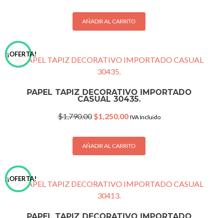
price
price
was:
is:
$1,790.00.
$1,250.00.
AÑADIR AL CARRITO
¡OFERTA!
PAPEL TAPIZ DECORATIVO IMPORTADO
CASUAL 30435.
Original
Current
$
1,790.00
$
1,250.00
IVA Incluido
price
price
was:
is:
$1,790.00.
$1,250.00.
AÑADIR AL CARRITO
¡OFERTA!
PAPEL TAPIZ DECORATIVO IMPORTADO