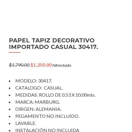
PAPEL TAPIZ DECORATIVO
IMPORTADO CASUAL 30417.
Original
Current
$
1,790.00
$
1,250.00
IVA Incluido
price
price
was:
is:
MODELO: 30417.
$1,790.00.
$1,250.00.
CATALOGO: CASUAL.
MEDIDAS: ROLLO DE 0.53 X 10.00mts.
MARCA: MARBURG.
ORIGEN: ALEMANIA.
PEGAMENTO NO INCLUIDO.
LAVABLE.
INSTALACIÓN NO INCLUIDA