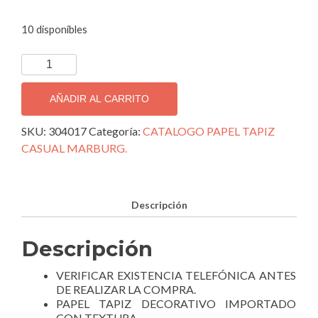
10 disponibles
PAPEL
TAPIZ
DECORATIVO
AÑADIR AL CARRITO
IMPORTADO
CASUAL
SKU:
304017
Categoría:
CATALOGO PAPEL TAPIZ
30417.
CASUAL MARBURG.
cantidad
Descripción
Descripción
VERIFICAR EXISTENCIA TELEFÓNICA ANTES
DE REALIZAR LA COMPRA.
PAPEL TAPIZ DECORATIVO IMPORTADO
CON TEXTURA.