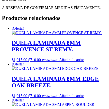
A RESERVA DE CONFIRMAR MEDIDAS FÍSICAMENTE.
Productos relacionados
¡Oferta!
DUELA LAMINADA 8MM
PROVENCE ST REMY.
Original
Current
$
1,015.00
$
710.00
Añadir al carrito
IVA Incluido
price
price
¡Oferta!
was:
is:
$1,015.00.
$710.00.
DUELA LAMINADA 8MM EDGE
OAK BREEZE.
Original
Current
$
1,015.00
$
710.00
Añadir al carrito
IVA Incluido
price
price
¡Oferta!
was:
is:
$1,015.00.
$710.00.