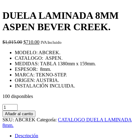
DUELA LAMINADA 8MM
ASPEN BEVER CREEK.
Original
Current
$
1,015.00
$
710.00
IVA Incluido
price
price
MODELO: ABCREK.
was:
is:
CATALOGO: ASPEN.
$1,015.00.
$710.00.
MEDIDAS: TABLA 1380mm x 159mm.
ESPESOR: 8mm.
MARCA: TEKNO-STEP.
ORIGEN: AUSTRIA.
INSTALACIÓN INCLUIDA.
100 disponibles
DUELA
LAMINADA
Añadir al carrito
8MM
SKU:
ABCREK
Categoría:
CATALOGO DUELA LAMINADA
ASPEN
8mm.
BEVER
CREEK.
Descripción