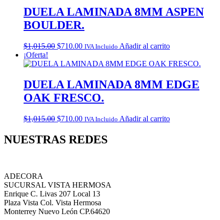
DUELA LAMINADA 8MM ASPEN
BOULDER.
Original
Current
$
1,015.00
$
710.00
Añadir al carrito
IVA Incluido
price
price
¡Oferta!
was:
is:
$1,015.00.
$710.00.
DUELA LAMINADA 8MM EDGE
OAK FRESCO.
Original
Current
$
1,015.00
$
710.00
Añadir al carrito
IVA Incluido
price
price
was:
is:
NUESTRAS REDES
$1,015.00.
$710.00.
ADECORA
SUCURSAL VISTA HERMOSA
Enrique C. Livas 207 Local 13
Plaza Vista Col. Vista Hermosa
Monterrey Nuevo León CP.64620