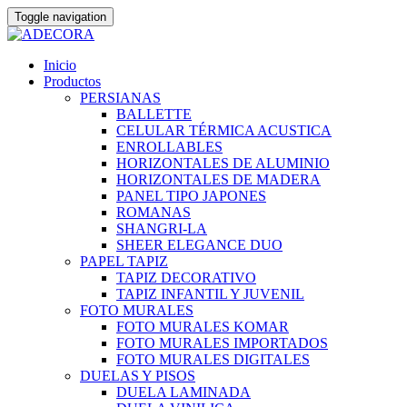
Toggle navigation
Skip
Inicio
to
Productos
content
PERSIANAS
BALLETTE
CELULAR TÉRMICA ACUSTICA
ENROLLABLES
HORIZONTALES DE ALUMINIO
HORIZONTALES DE MADERA
PANEL TIPO JAPONES
ROMANAS
SHANGRI-LA
SHEER ELEGANCE DUO
PAPEL TAPIZ
TAPIZ DECORATIVO
TAPIZ INFANTIL Y JUVENIL
FOTO MURALES
FOTO MURALES KOMAR
FOTO MURALES IMPORTADOS
FOTO MURALES DIGITALES
DUELAS Y PISOS
DUELA LAMINADA