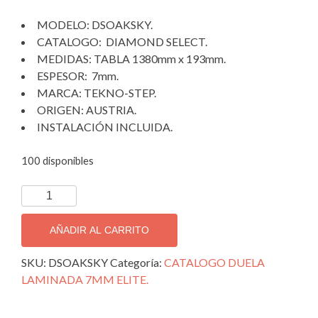
was:
is:
MODELO: DSOAKSKY.
$950.00.
$660.00.
CATALOGO: DIAMOND SELECT.
MEDIDAS: TABLA 1380mm x 193mm.
ESPESOR: 7mm.
MARCA: TEKNO-STEP.
ORIGEN: AUSTRIA.
INSTALACIÓN INCLUIDA.
100 disponibles
DUELA
LAMINADA
7MM
AÑADIR AL CARRITO
DIAMOND
SELECT
SKU:
DSOAKSKY
Categoría:
CATALOGO DUELA
OAK
LAMINADA 7MM ELITE.
SKY.
cantidad