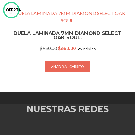
¡OFERTA!
DUELA LAMINADA 7MM DIAMOND SELECT
OAK SOUL.
Original
Current
$
950.00
$
660.00
IVA Incluido
price
price
was:
is:
$950.00.
$660.00.
AÑADIR AL CARRITO
NUESTRAS REDES