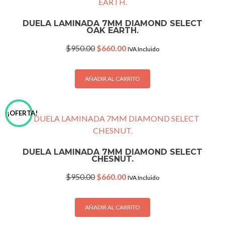
DUELA LAMINADA 7MM DIAMOND SELECT
OAK EARTH.
Original
Current
$
950.00
$
660.00
IVA Incluido
price
price
was:
is:
$950.00.
$660.00.
AÑADIR AL CARRITO
¡OFERTA!
DUELA LAMINADA 7MM DIAMOND SELECT
CHESNUT.
Original
Current
$
950.00
$
660.00
IVA Incluido
price
price
was:
is:
$950.00.
$660.00.
AÑADIR AL CARRITO