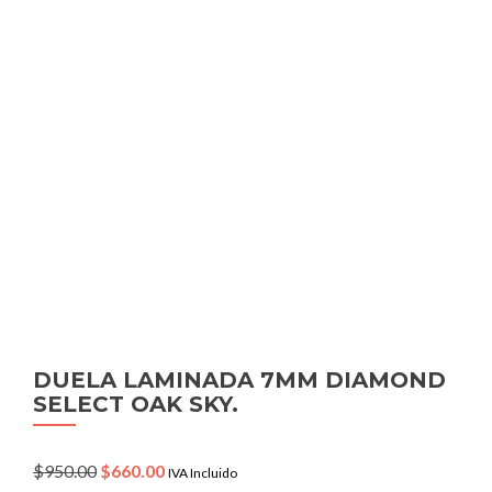
DUELA LAMINADA 7MM DIAMOND
SELECT OAK SKY.
Original
Current
$
950.00
$
660.00
IVA Incluido
price
price