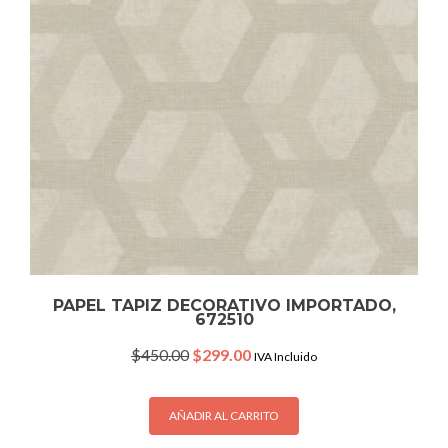
PAPEL TAPIZ DECORATIVO IMPORTADO,
672510
Original
Current
$
450.00
$
299.00
IVA Incluido
price
price
was:
is:
$450.00.
$299.00.
AÑADIR AL CARRITO